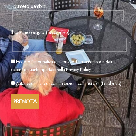
Numero bambini
Il tuo messaggio (facoltativo)
Ho letto l'informativa e autorizzo il trattamento dei dati
secondo quanto riportato nella
Privacy Policy
Autorizzo l'invio di comunicazioni commerciali (facoltativo)