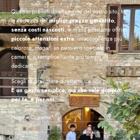
Quando prenoti direttamente dal nostro sito, hai
la certezza del
miglior prezzo garantito
,
senza costi nascosti
, e in più possiamo offrirti
piccole attenzioni extra
: un’accoglienza più
calorosa, magari un pensiero speciale in
camera, o semplicemente più tempo da
dedicarti.
Scegli di prenotare direttamente con noi.
È un gesto semplice, ma che vale doppio:
per te, e per noi.
Nome e Cognome*