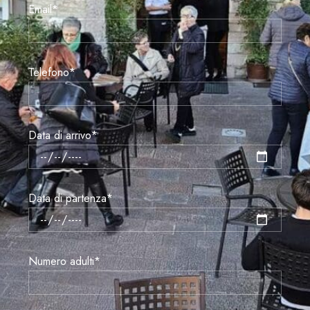
Email*
Telefono*
Data di arrivo*
Data di partenza*
Numero adulti*